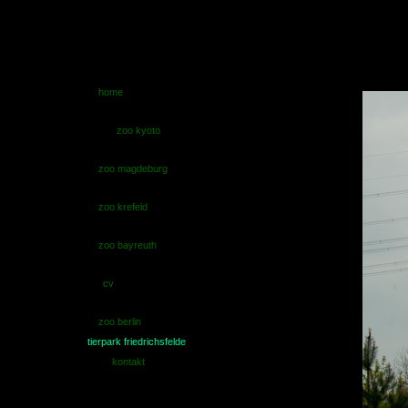
home
zoo kyoto
zoo magdeburg
zoo krefeld
zoo bayreuth
cv
zoo berlin
tierpark friedrichsfelde
kontakt