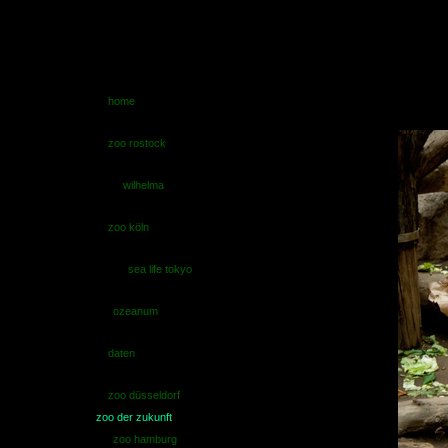
home
zoo rostock
wilhelma
zoo köln
sea life tokyo
ozeanum
daten
zoo düsseldorf
zoo der zukunft
zoo hamburg