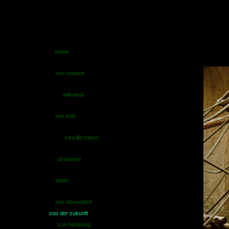
home
zoo rostock
wilhelma
zoo köln
sea life tokyo
ozeanum
daten
zoo düsseldorf
zoo der zukunft
zoo hamburg